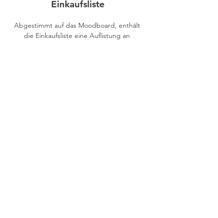
Einkaufsliste
Abgestimmt auf das Moodboard, enthält 
die Einkaufsliste eine Auflistung an 
Vorschlägen für Möbel, Materialien und 
Accessoires. Sie dient als Inspiration, 
wenngleich es nur eine Anregung für die 
Umsetzung sein soll. Letztendlich 
entscheiden sie, ob sie diese 1:1 
übernehmen oder teilweise anders 
entscheiden. Die Produkte sind auf ihr 
Budget abgestimmt und geben ihnen eine 
neutrale Übersicht über die Hersteller, 
ohnen ihnen dabei bestimmte Marken 
aufzuzwingen.
Persönlicher Ansprechpartner
Während der gesamten Planungsphase bin 
und bleibe ich ihr Ansprechpartner in allen 